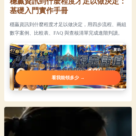
穩贏資訊到什麼程度才足以做決定：
基礎入門實作手冊
穩贏資訊到什麼程度才足以做決定，用四步流程、兩組
數字案例、比較表、FAQ 與查核清單完成進階判讀。
贊助
你現在卡在哪一階？
存越多送越多，階梯彩金
累積儲值達標自動解鎖對應彩金，階梯越高送越狠。
看我能領多少 →