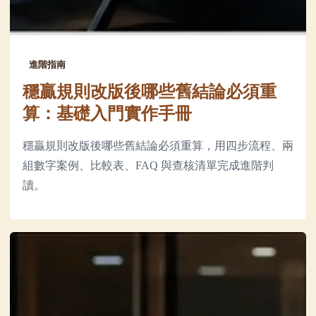
進階指南
穩贏規則改版後哪些舊結論必須重
算：基礎入門實作手冊
穩贏規則改版後哪些舊結論必須重算，用四步流程、兩
組數字案例、比較表、FAQ 與查核清單完成進階判
讀。