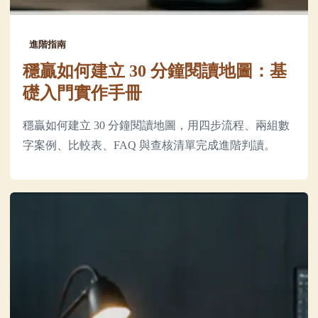
進階指南
穩贏如何建立 30 分鐘閱讀地圖：基
礎入門實作手冊
穩贏如何建立 30 分鐘閱讀地圖，用四步流程、兩組數
字案例、比較表、FAQ 與查核清單完成進階判讀。