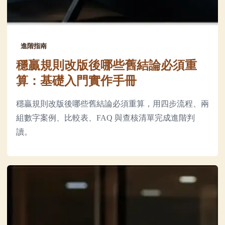
進階指南
穩贏規則改版後哪些舊結論必須重
算：基礎入門實作手冊
穩贏規則改版後哪些舊結論必須重算，用四步流程、兩
組數字案例、比較表、FAQ 與查核清單完成進階判
讀。