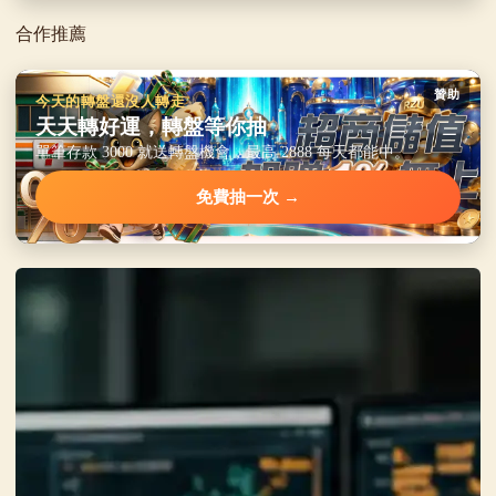
合作推薦
贊助
今天的轉盤還沒人轉走
天天轉好運，轉盤等你抽
單筆存款 3000 就送轉盤機會，最高 2888 每天都能中。
免費抽一次 →