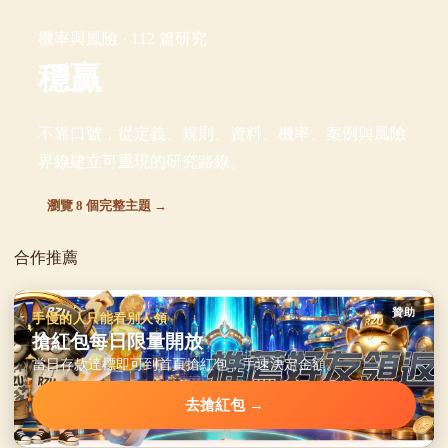
機率與風險 · 112 篇研究
穩贏
不靠口號，從定義、規則、資料、機率、案例與風險
界線建立可重現的研究路線。
瀏覽 8 個完整主題 →
合作推薦
贊助
手慢的人只能看別人領
搶紅包每日限量開放
當日存款達標即可到首頁搶紅包，手速決定金額。
去搶紅包 →