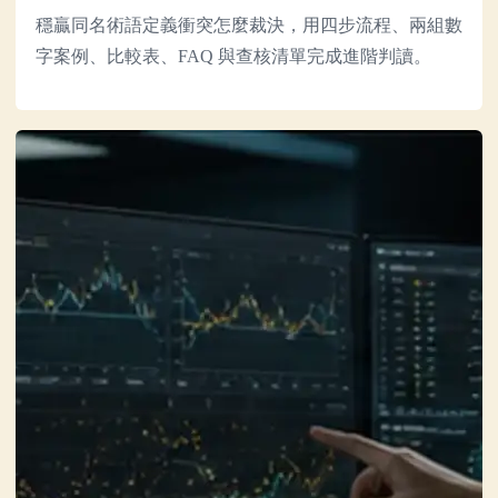
穩贏同名術語定義衝突怎麼裁決，用四步流程、兩組數
字案例、比較表、FAQ 與查核清單完成進階判讀。