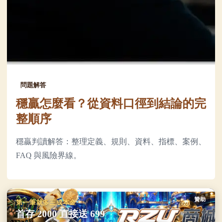
問題解答
穩贏怎麼看？從資料口徑到結論的完
整順序
穩贏判讀解答：整理定義、規則、資料、指標、案例、
FAQ 與風險界線。
贊助
第一筆就多三成本金
首存 2000 直接送 699