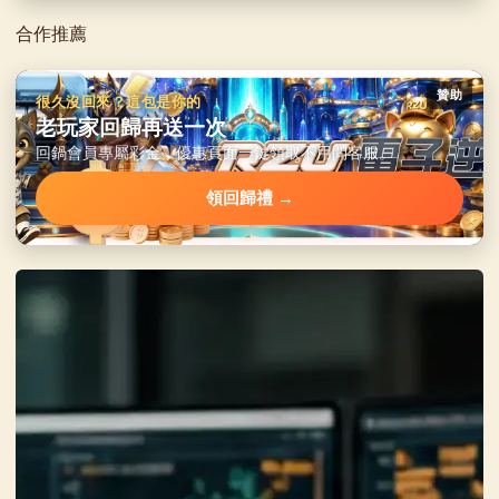
合作推薦
贊助
很久沒回來？這包是你的
老玩家回歸再送一次
回鍋會員專屬彩金，優惠頁面一鍵領取不用問客服。
領回歸禮 →