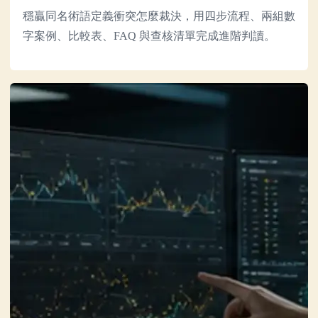
穩贏同名術語定義衝突怎麼裁決，用四步流程、兩組數
字案例、比較表、FAQ 與查核清單完成進階判讀。