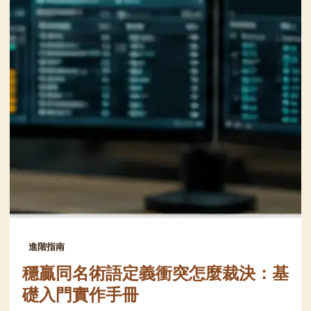
進階指南
穩贏同名術語定義衝突怎麼裁決：基
礎入門實作手冊