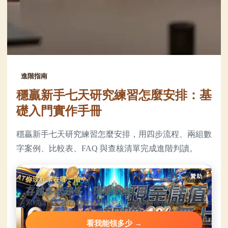
進階指南
穩贏新手七天研究練習怎麼安排：基
礎入門實作手冊
穩贏新手七天研究練習怎麼安排，用四步流程、兩組數
字案例、比較表、FAQ 與查核清單完成進階判讀。
贊助
你現在卡在哪一階？
存越多送越多，階梯彩金
累積儲值達標自動解鎖對應彩金，階梯越高送越狠。
看我能領多少 →