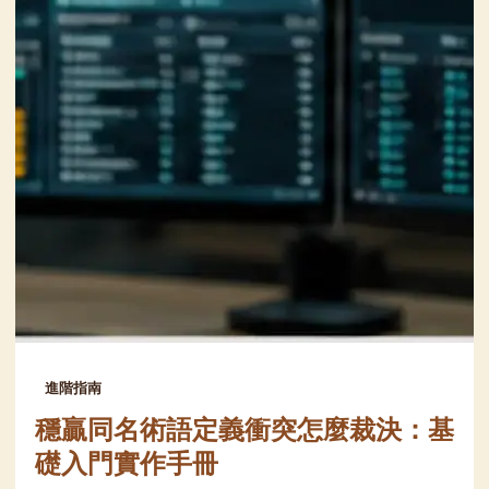
進階指南
穩贏同名術語定義衝突怎麼裁決：基
礎入門實作手冊