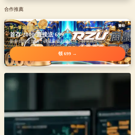
合作推薦
贊助
第一筆就多三成本金
首存 2000 直接送 699
新會員限定加碼，碼量只要彩金五倍，領完就能玩。
領 699 →