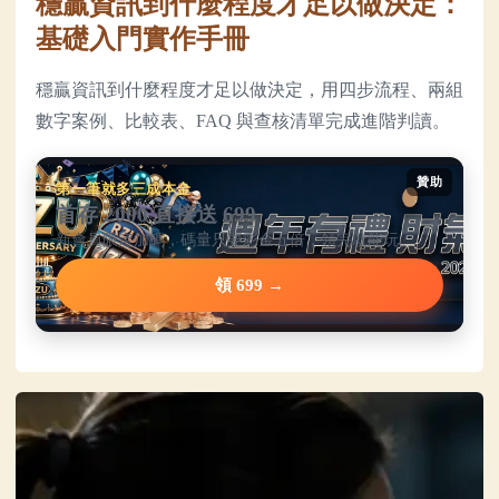
穩贏資訊到什麼程度才足以做決定：
基礎入門實作手冊
穩贏資訊到什麼程度才足以做決定，用四步流程、兩組
數字案例、比較表、FAQ 與查核清單完成進階判讀。
贊助
第一筆就多三成本金
首存 2000 直接送 699
新會員限定加碼，碼量只要彩金五倍，領完就能玩。
領 699 →