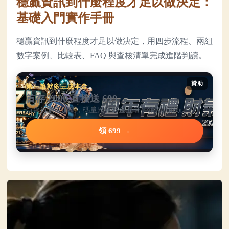
穩贏資訊到什麼程度才足以做決定：
基礎入門實作手冊
穩贏資訊到什麼程度才足以做決定，用四步流程、兩組
數字案例、比較表、FAQ 與查核清單完成進階判讀。
贊助
第一筆就多三成本金
首存 2000 直接送 699
新會員限定加碼，碼量只要彩金五倍，領完就能玩。
領 699 →