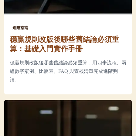
進階指南
穩贏規則改版後哪些舊結論必須重
算：基礎入門實作手冊
穩贏規則改版後哪些舊結論必須重算，用四步流程、兩
組數字案例、比較表、FAQ 與查核清單完成進階判
讀。