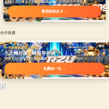
累積儲值達標自動解鎖對應彩金，階梯越高送越狠。
看我能領多少 →
合作推薦
贊助
今天的轉盤還沒人轉走
天天轉好運，轉盤等你抽
單筆存款 3000 就送轉盤機會，最高 2888 每天都能中。
免費抽一次 →
×