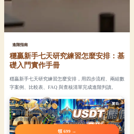
進階指南
穩贏新手七天研究練習怎麼安排：基
礎入門實作手冊
穩贏新手七天研究練習怎麼安排，用四步流程、兩組數
字案例、比較表、FAQ 與查核清單完成進階判讀。
贊助
第一筆就多三成本金
首存 2000 直接送 699
新會員限定加碼，碼量只要彩金五倍，領完就能玩。
領 699 →