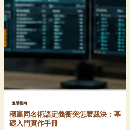
進階指南
穩贏同名術語定義衝突怎麼裁決：基
礎入門實作手冊