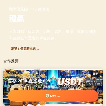
機率與風險 · 112 篇研究
穩贏
不靠口號，從定義、規則、資料、機率、案例與風險
界線建立可重現的研究路線。
瀏覽 8 個完整主題 →
合作推薦
贊助
第一筆就多三成本金
首存 2000 直接送 699
新會員限定加碼，碼量只要彩金五倍，領完就能玩。
領 699 →