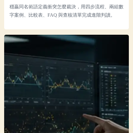
穩贏同名術語定義衝突怎麼裁決，用四步流程、兩組數
字案例、比較表、FAQ 與查核清單完成進階判讀。