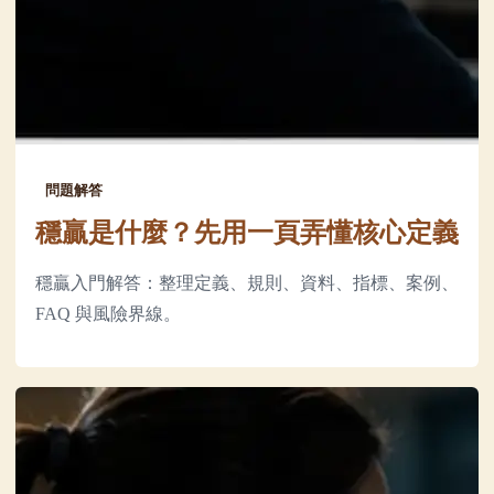
問題解答
穩贏是什麼？先用一頁弄懂核心定義
穩贏入門解答：整理定義、規則、資料、指標、案例、
FAQ 與風險界線。