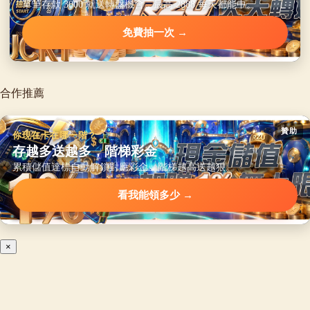
單筆存款 3000 就送轉盤機會，最高 2888 每天都能中。
免費抽一次 →
合作推薦
贊助
你現在卡在哪一階？
存越多送越多，階梯彩金
累積儲值達標自動解鎖對應彩金，階梯越高送越狠。
看我能領多少 →
×