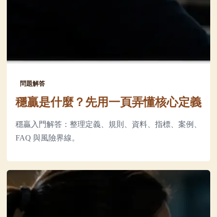
問題解答
穩贏是什麼？先用一頁弄懂核心定義
穩贏入門解答：整理定義、規則、資料、指標、案例、
FAQ 與風險界線。