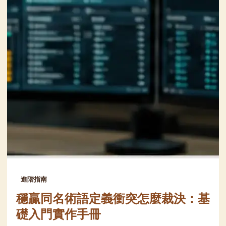
進階指南
穩贏同名術語定義衝突怎麼裁決：基
礎入門實作手冊