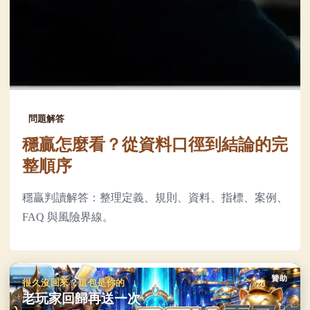
問題解答
穩贏怎麼看？從資料口徑到結論的完
整順序
穩贏判讀解答：整理定義、規則、資料、指標、案例、
FAQ 與風險界線。
贊助
很久沒回來？這包是你的
老玩家回歸再送一次