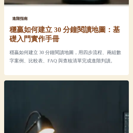
進階指南
穩贏如何建立 30 分鐘閱讀地圖：基
礎入門實作手冊
穩贏如何建立 30 分鐘閱讀地圖，用四步流程、兩組數
字案例、比較表、FAQ 與查核清單完成進階判讀。