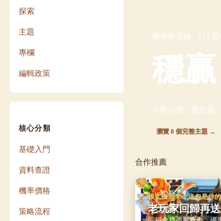
探索
主題
機率與風險 · 112 
專欄
穩贏
編輯政策
不靠口號，從定義
核心分類
瀏覽 8 個完整主題 →
基礎入門
合作推薦
資料查證
機率價格
很久沒回來？這包是你
老玩家回歸再送
策略流程
回鍋會員專屬彩金，優