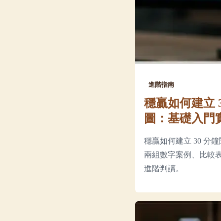
進階指南
穩贏如何建立 
圖：基礎入門
穩贏如何建立 30 
兩組數字案例、比較表
進階判讀。