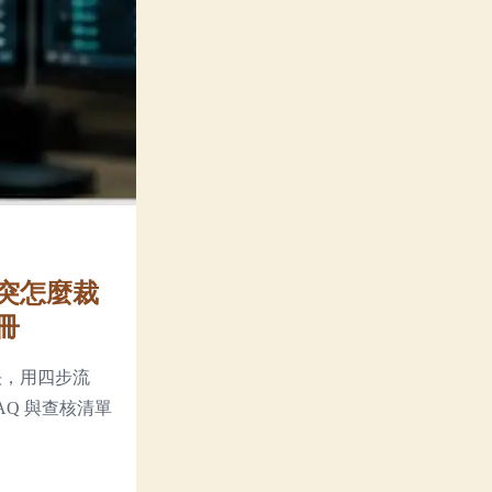
突怎麼裁
冊
決，用四步流
Q 與查核清單