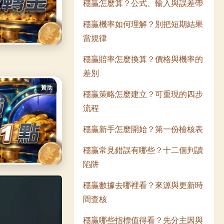
穩贏怎麼算？公式、輸入與誤差帶
穩贏機率如何理解？別把短期結果
當規律
穩贏賠率怎麼換算？價格與機率的
差別
贊助
穩贏策略怎麼建立？可重現的四步
流程
穩贏新手怎麼開始？第一份檢核表
穩贏常見錯誤有哪些？十二個判讀
陷阱
穩贏數據去哪裡看？來源與更新時
間查核
穩贏哪些指標值得看？先分主因與