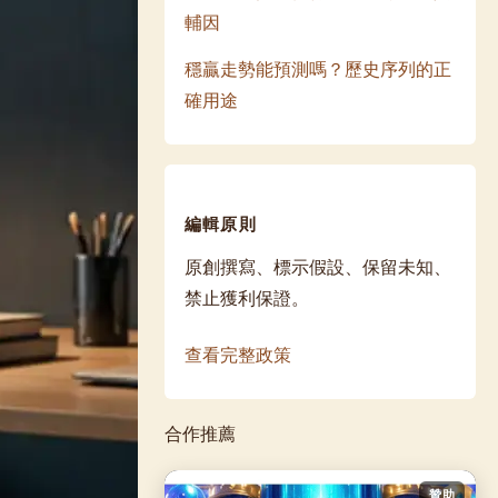
輔因
穩贏走勢能預測嗎？歷史序列的正
確用途
編輯原則
原創撰寫、標示假設、保留未知、
禁止獲利保證。
查看完整政策
合作推薦
贊助