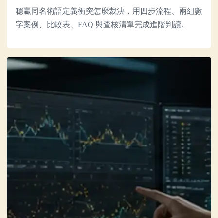
穩贏同名術語定義衝突怎麼裁決，用四步流程、兩組數
字案例、比較表、FAQ 與查核清單完成進階判讀。