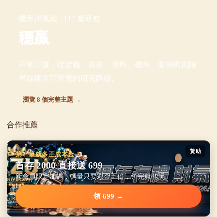
機率與風險 · 112 篇研究
穩贏
不靠口號，從定義、規則、資料、機率、案例與風險
界線建立可重現的研究路線。
瀏覽 8 個完整主題 →
合作推薦
贊助
第一筆就多三成本金
首存 2000 直接送 699
新會員限定加碼，碼量只要彩金五倍，領完就能玩。
領 699 →