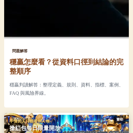
問題解答
穩贏怎麼看？從資料口徑到結論的完
整順序
穩贏判讀解答：整理定義、規則、資料、指標、案例、
FAQ 與風險界線。
贊助
手慢的人只能看別人領
搶紅包每日限量開放