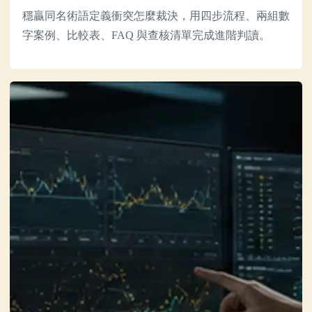
穩贏同名術語定義衝突怎麼裁決，用四步流程、兩組數
字案例、比較表、FAQ 與查核清單完成進階判讀。