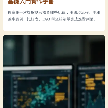
基礎入門實作手冊
穩贏第一次複盤應該檢查哪些紀錄，用四步流程、兩組
數字案例、比較表、FAQ 與查核清單完成進階判讀。