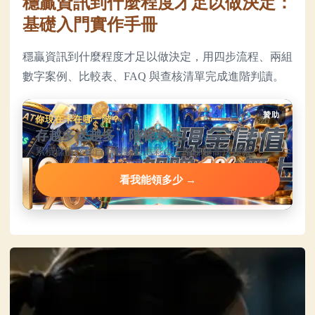
穩贏資訊到什麼程度才足以做決定：
基礎入門實作手冊
穩贏資訊到什麼程度才足以做決定，用四步流程、兩組
數字案例、比較表、FAQ 與查核清單完成進階判讀。
贊助
你現在卡在哪一階？
存越多送越多，階梯彩金
累積儲值達標自動解鎖對應彩金，階梯越高送越狠。
看我能領多少 →