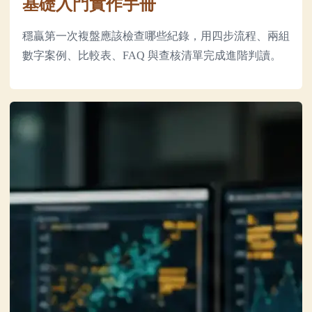
基礎入門實作手冊
穩贏第一次複盤應該檢查哪些紀錄，用四步流程、兩組
數字案例、比較表、FAQ 與查核清單完成進階判讀。