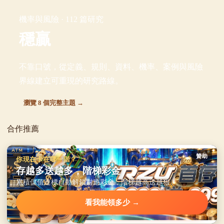
機率與風險 · 112 篇研究
穩贏
不靠口號，從定義、規則、資料、機率、案例與風險
界線建立可重現的研究路線。
瀏覽 8 個完整主題 →
合作推薦
贊助
你現在卡在哪一階？
存越多送越多，階梯彩金
累積儲值達標自動解鎖對應彩金，階梯越高送越狠。
看我能領多少 →