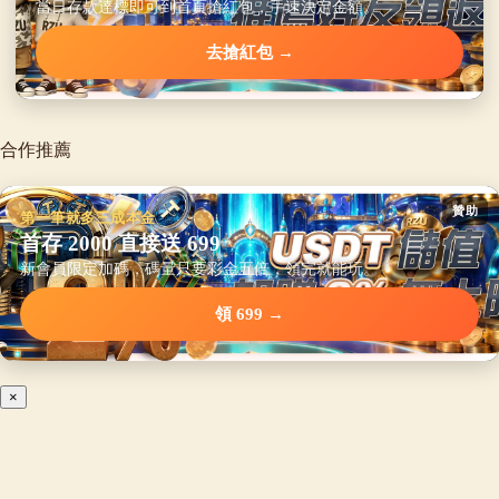
當日存款達標即可到首頁搶紅包，手速決定金額。
去搶紅包 →
合作推薦
贊助
第一筆就多三成本金
首存 2000 直接送 699
新會員限定加碼，碼量只要彩金五倍，領完就能玩。
領 699 →
×