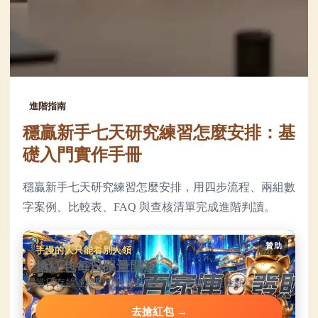
進階指南
穩贏新手七天研究練習怎麼安排：基
礎入門實作手冊
穩贏新手七天研究練習怎麼安排，用四步流程、兩組數
字案例、比較表、FAQ 與查核清單完成進階判讀。
贊助
手慢的人只能看別人領
搶紅包每日限量開放
當日存款達標即可到首頁搶紅包，手速決定金額。
去搶紅包 →