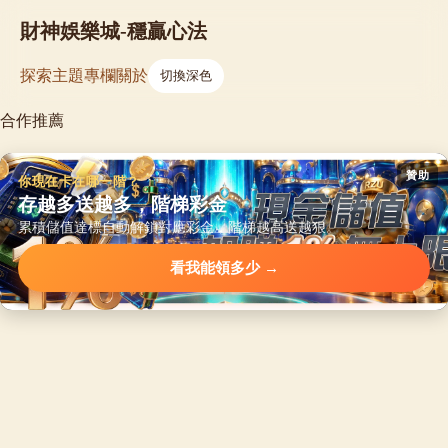
財神娛樂城-穩贏心法
探索
主題
專欄
關於
切換深色
合作推薦
贊助
你現在卡在哪一階？
存越多送越多，階梯彩金
累積儲值達標自動解鎖對應彩金，階梯越高送越狠。
看我能領多少 →