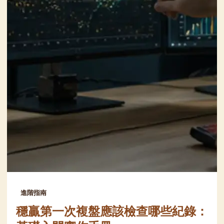
進階指南
穩贏第一次複盤應該檢查哪些紀錄：