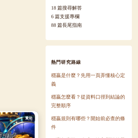
18 篇搜尋解答
6 篇支援專欄
88 篇長尾指南
熱門研究路線
穩贏是什麼？先用一頁弄懂核心定
義
穩贏怎麼看？從資料口徑到結論的
完整順序
穩贏規則有哪些？開始前必查的條
贊助
件