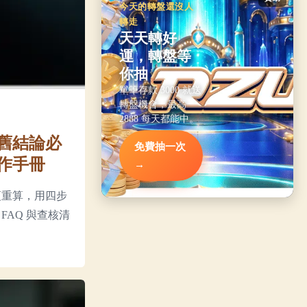
今天的轉盤還沒人
轉走
天天轉好
運，轉盤等
你抽
單筆存款 3000 就送
轉盤機會，最高
2888 每天都能中。
舊結論必
免費抽一次
作手冊
→
須重算，用四步
AQ 與查核清