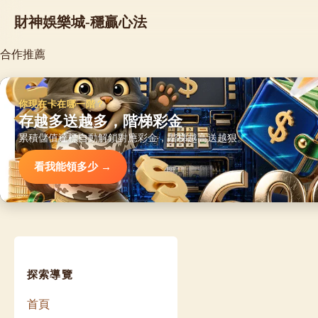
財神娛樂城-穩贏心法
合作推薦
你現在卡在哪一階？
存越多送越多，階梯彩金
累積儲值達標自動解鎖對應彩金，階梯越高送越狠。
看我能領多少 →
探索導覽
首頁