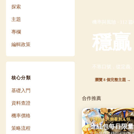
探索
主題
機率與風險 · 112 
專欄
穩贏
編輯政策
不靠口號，從定義
核心分類
瀏覽 8 個完整主題 →
基礎入門
合作推薦
資料查證
機率價格
手慢的人只能看別人領
搶紅包每日限量
策略流程
當日存款達標即可到首