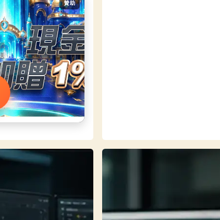
贊助
，
鎖
送