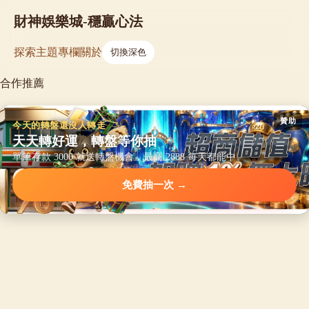
財神娛樂城-穩贏心法
探索
主題
專欄
關於
切換深色
合作推薦
贊助
今天的轉盤還沒人轉走
天天轉好運，轉盤等你抽
單筆存款 3000 就送轉盤機會，最高 2888 每天都能中。
免費抽一次 →