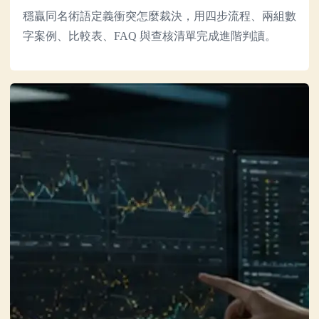
穩贏同名術語定義衝突怎麼裁決，用四步流程、兩組數
字案例、比較表、FAQ 與查核清單完成進階判讀。