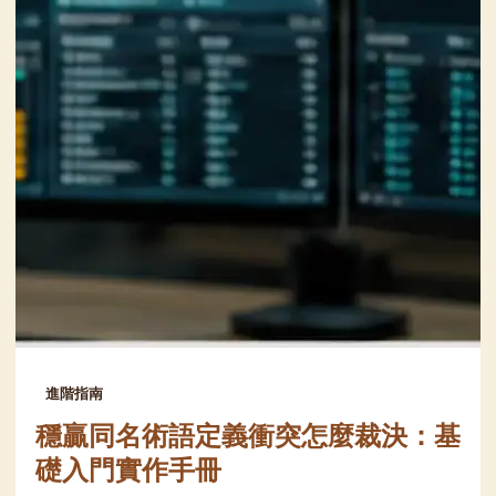
進階指南
穩贏同名術語定義衝突怎麼裁決：基
礎入門實作手冊