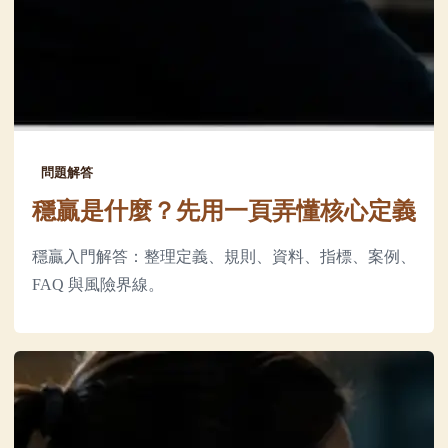
問題解答
穩贏是什麼？先用一頁弄懂核心定義
穩贏入門解答：整理定義、規則、資料、指標、案例、
FAQ 與風險界線。