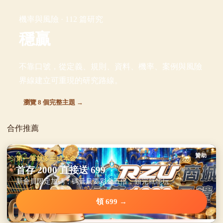
機率與風險 · 112 篇研究
穩贏
不靠口號，從定義、規則、資料、機率、案例與風險
界線建立可重現的研究路線。
瀏覽 8 個完整主題 →
合作推薦
贊助
第一筆就多三成本金
首存 2000 直接送 699
新會員限定加碼，碼量只要彩金五倍，領完就能玩。
領 699 →