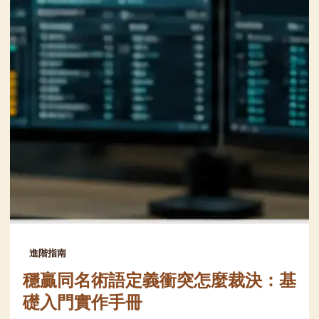
進階指南
穩贏同名術語定義衝突怎麼裁決：基
礎入門實作手冊