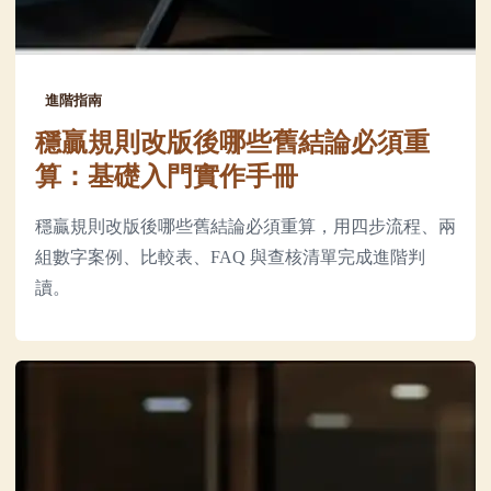
進階指南
穩贏規則改版後哪些舊結論必須重
算：基礎入門實作手冊
穩贏規則改版後哪些舊結論必須重算，用四步流程、兩
組數字案例、比較表、FAQ 與查核清單完成進階判
讀。