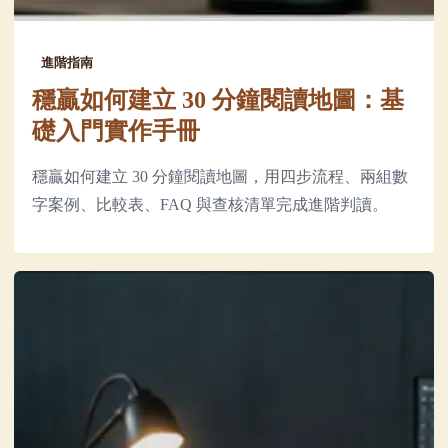
進階指南
穩贏如何建立 30 分鐘閱讀地圖：基
礎入門實作手冊
穩贏如何建立 30 分鐘閱讀地圖，用四步流程、兩組數
字案例、比較表、FAQ 與查核清單完成進階判讀。