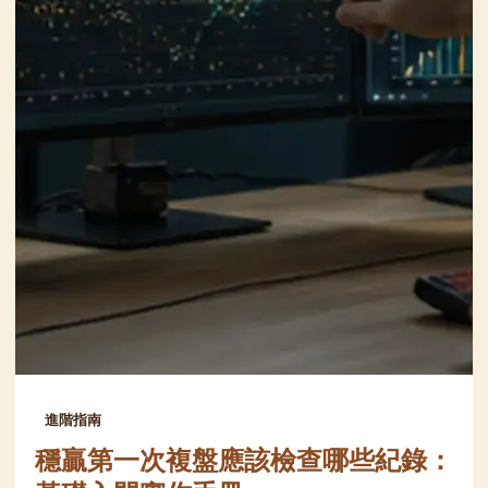
進階指南
穩贏第一次複盤應該檢查哪些紀錄：