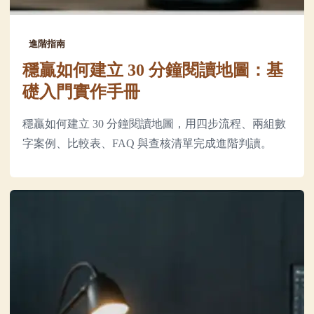
進階指南
穩贏如何建立 30 分鐘閱讀地圖：基
礎入門實作手冊
穩贏如何建立 30 分鐘閱讀地圖，用四步流程、兩組數
字案例、比較表、FAQ 與查核清單完成進階判讀。