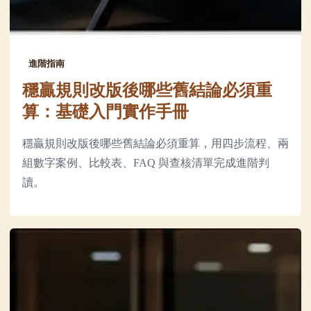
進階指南
穩贏規則改版後哪些舊結論必須重
算：基礎入門實作手冊
穩贏規則改版後哪些舊結論必須重算，用四步流程、兩
組數字案例、比較表、FAQ 與查核清單完成進階判
讀。