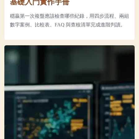
基礎入門實作手冊
穩贏第一次複盤應該檢查哪些紀錄，用四步流程、兩組
數字案例、比較表、FAQ 與查核清單完成進階判讀。