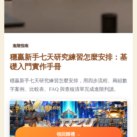
進階指南
穩贏新手七天研究練習怎麼安排：基
礎入門實作手冊
穩贏新手七天研究練習怎麼安排，用四步流程、兩組數
字案例、比較表、FAQ 與查核清單完成進階判讀。
贊助
很久沒回來？這包是你的
老玩家回歸再送一次
回鍋會員專屬彩金，優惠頁面一鍵領取不用問客服。
領回歸禮 →