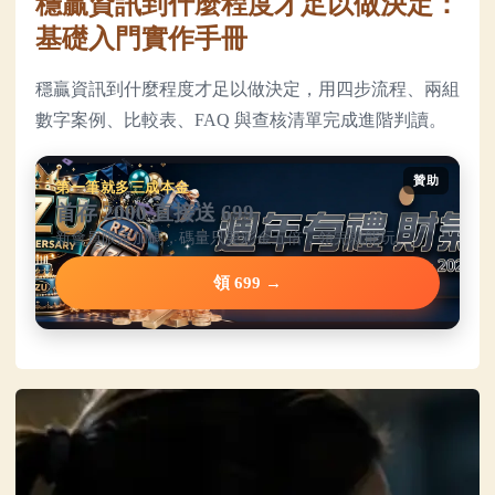
穩贏資訊到什麼程度才足以做決定：
基礎入門實作手冊
穩贏資訊到什麼程度才足以做決定，用四步流程、兩組
數字案例、比較表、FAQ 與查核清單完成進階判讀。
贊助
第一筆就多三成本金
首存 2000 直接送 699
新會員限定加碼，碼量只要彩金五倍，領完就能玩。
領 699 →