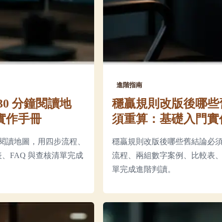
進階指南
30 分鐘閱讀地
穩贏規則改版後哪些
實作手冊
須重算：基礎入門實
分鐘閱讀地圖，用四步流程、
穩贏規則改版後哪些舊結論必
、FAQ 與查核清單完成
流程、兩組數字案例、比較表、F
單完成進階判讀。