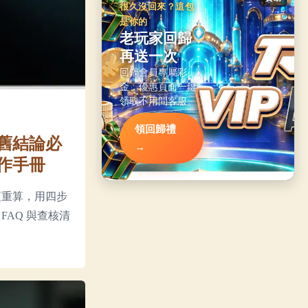
很久沒回來？這包
是你的
老玩家回歸
再送一次
回鍋會員專屬彩
金，優惠頁面一鍵
領取不用問客服。
領回歸禮
舊結論必
→
作手冊
須重算，用四步
AQ 與查核清