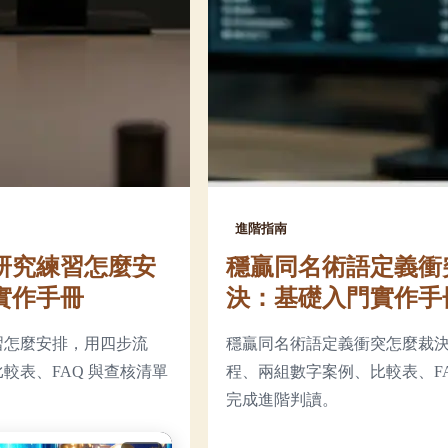
進階指南
研究練習怎麼安
穩贏同名術語定義衝
實作手冊
決：基礎入門實作手
習怎麼安排，用四步流
穩贏同名術語定義衝突怎麼裁
較表、FAQ 與查核清單
程、兩組數字案例、比較表、FA
完成進階判讀。