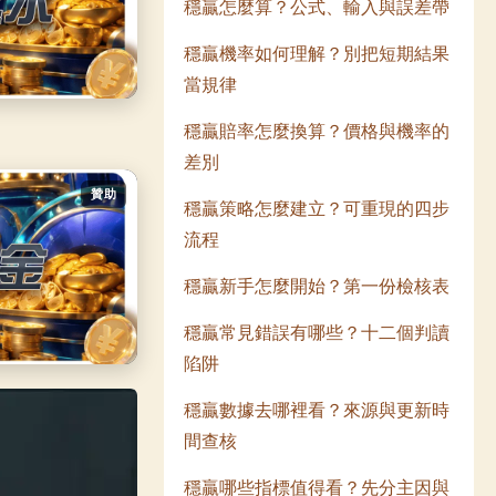
穩贏怎麼算？公式、輸入與誤差帶
穩贏機率如何理解？別把短期結果
當規律
穩贏賠率怎麼換算？價格與機率的
差別
贊助
穩贏策略怎麼建立？可重現的四步
流程
穩贏新手怎麼開始？第一份檢核表
穩贏常見錯誤有哪些？十二個判讀
陷阱
穩贏數據去哪裡看？來源與更新時
間查核
穩贏哪些指標值得看？先分主因與