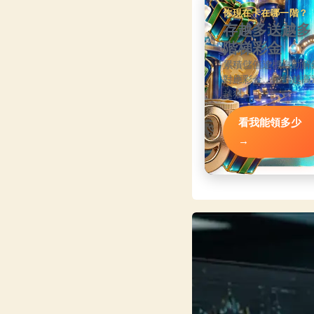
你現在卡在哪一階？
存越多送越多
階梯彩金
累積儲值達標自動解
對應彩金，階梯越高
越狠。
看我能領多少
→