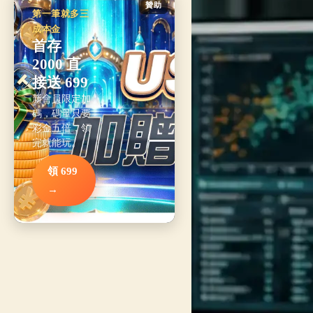
贊助
第一筆就多三
成本金
首存
2000 直
接送 699
新會員限定加
碼，碼量只要
彩金五倍，領
完就能玩。
領 699
→