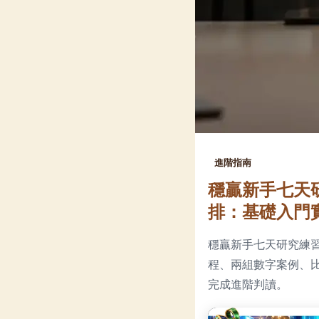
進階指南
穩贏新手七天
排：基礎入門
穩贏新手七天研究練
程、兩組數字案例、比
完成進階判讀。