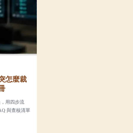
突怎麼裁
冊
決，用四步流
Q 與查核清單